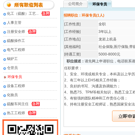
公司简介
环保专员
化工（硫酸）工艺...
招聘职位：环保专员(1人)
人事主管
[工作性质]
全职
注册安全师
[工作经验]
3年以上
[工作地点]
龙岩上杭县
硫酸操作工
[其他福利]
社会保险,医疗保险,带
电气工程师
[待遇工资]
5000-8000元
锅炉工
职位描述：
请先网上申请职位，电话联系
仓管员
任职要求：
1、安全、环境或相关专业，本科及以上学
环保专员
2、有三年以上EHS相关工作经验；
设备工程师
3、良好的书写、沟通及协调能力；
4、熟悉7S、TPM等相关知识，熟悉工业
化验员
5、有较强的团队精神和工作责任心强；
硫酸车间主任
6、持有注册安全工程师证，熟悉国家安全
热工工程师