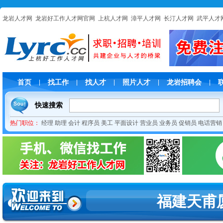
龙岩人才网
龙岩好工作人才网官网
上杭人才网
漳平人才网
长汀人才网
武平人才
首页
找工作
找人才
照片人才
龙岩招聘会
|
|
|
|
|
快速搜索
热门职位：
经理
助理
会计
程序员
美工
平面设计
营业员
业务员
促销员
电话营销
福建天甫