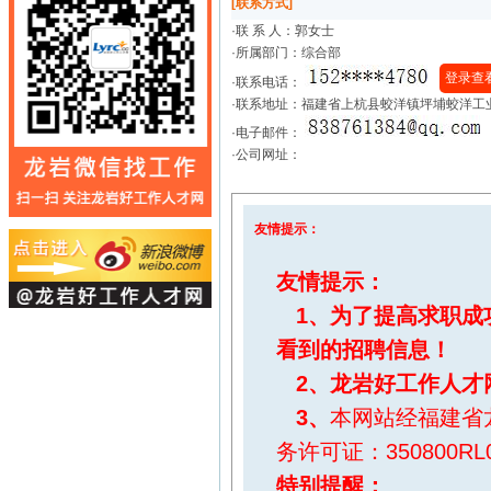
[联系方式]
·联 系 人：
郭女士
·所属部门：综合部
登录查
·联系电话：
·联系地址：福建省上杭县蛟洋镇坪埔蛟洋工业
·电子邮件：
·公司网址：
友情提示：
友情提示：
1、为了提高求职成
看到的招聘信息！
2、
龙岩好工作人才
3、
本网站经福建省
务许可证：350800RL0
特别提醒
：