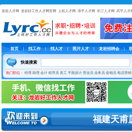
龙岩人才网
龙岩好工作人才网官网
上杭人才网
漳平人才网
长汀人才网
武平人才
首页
找工作
找人才
照片人才
龙岩招聘会
|
|
|
|
|
快速搜索
热门职位：
经理
助理
会计
程序员
美工
平面设计
营业员
业务员
促销员
电话营销
福建天甫