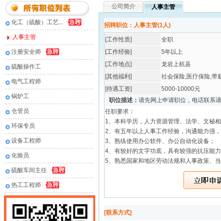
公司简介
人事主管
化工（硫酸）工艺...
招聘职位：人事主管(1人)
人事主管
[工作性质]
全职
注册安全师
[工作经验]
5年以上
[工作地点]
龙岩上杭县
硫酸操作工
[其他福利]
社会保险,医疗保险,带
电气工程师
[待遇工资]
5000-10000元
锅炉工
职位描述：
请先网上申请职位，电话联系
仓管员
任职要求：
1、本科学历，人力资源管理、法学、文秘
环保专员
2、有五年以上人事工作经验，沟通能力强
设备工程师
3、熟练使用办公软件、办公自动化设备；
4、有较好的文字功底，具有较强的抗压能
化验员
5、熟悉国家和地区劳动法规和人事政策、当
硫酸车间主任
热工工程师
[联系方式]