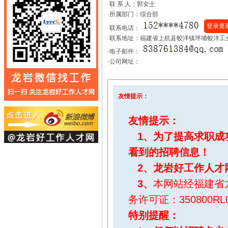
·联 系 人：
郭女士
·所属部门：综合部
登录查
·联系电话：
·联系地址：福建省上杭县蛟洋镇坪埔蛟洋工业
·电子邮件：
·公司网址：
友情提示：
友情提示：
1、为了提高求职成
看到的招聘信息！
2、
龙岩好工作人才
3、
本网站经福建省
务许可证：350800RL0
特别提醒
：