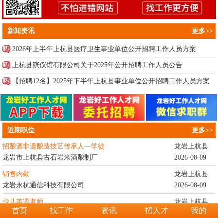
新闻资讯
更多>>
2026年上半年上杭县医疗卫生事业单位公开招聘工作人员方案
上杭县殡仪馆有限公司关于2025年公开招聘工作人员公告
【招聘12名】2025年下半年上杭县事业单位公开招聘工作人员方案
近期职位
更多>>
招酿酒非遗酿造技艺传承人—学徒
龙岩上杭县
龙岩市上杭县古石岩米酒酿制厂
2026-08-09
销售内勤
龙岩上杭县
龙岩永杭通信科技有限公司
2026-08-09
少儿英语老师
龙岩上杭县
首页
找工作
资讯
招人才
我的
上杭县杭川教育咨询服务有限公...
2026-08-08