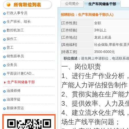
公司简介
生产车间储备干部
行政人事专员
招聘职位：生产车间储备干部(5人)
生产班长、组长
[工作性质]
全职
数控机加工
[工作经验]
3年以上
[工作地点]
龙岩上杭县
操作工
[其他福利]
社会保险,带薪年假,晋
普工
[待遇工资]
3500-6000元
销售跟单员
职位描述：
请先网上申请职位，电话联系
业务员
一、岗位职责
平面设计兼CAD...
1、进行生产作业分析
生产车间储备干部
产能人力评估报告制作
油漆师傅
2、贯彻实施在生产能
油漆学徒
3、提供效率、人力及
新媒体营运
4、建立流水化生产线
场生产线平衡问题；