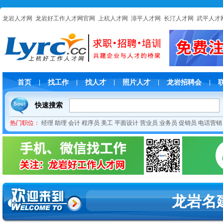
龙岩人才网
龙岩好工作人才网官网
上杭人才网
漳平人才网
长汀人才网
武平人才
首页
找工作
找人才
照片人才
龙岩招聘会
|
|
|
|
|
快速搜索
热门职位：
经理
助理
会计
程序员
美工
平面设计
营业员
业务员
促销员
电话营销
龙岩名