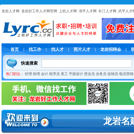
龙岩人才网
龙岩好工作人才网官网
上杭人才网
漳平人才网
长汀人才网
武平人才
首页
找工作
找人才
照片人才
龙岩招聘会
|
|
|
|
|
快速搜索
热门职位：
经理
助理
会计
程序员
美工
平面设计
营业员
业务员
促销员
电话营销
龙岩名