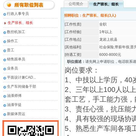
公司简介
生产班长、组长
行政人事专员
招聘职位：生产班长、组长(3人)
生产班长、组长
[工作性质]
全职
数控机加工
[工作经验]
1年以上
[工作地点]
龙岩上杭县
操作工
[其他福利]
社会保险,带薪年假,晋
普工
[待遇工资]
6000-8000元
销售跟单员
职位描述：
请先网上申请职位，电话联系
业务员
岗位要求：
平面设计兼CAD...
1、中技以上学历，4
生产车间储备干部
2、三年以上100人
油漆师傅
套工艺，手工能力强，
油漆学徒
3、责任心强，抗压能
新媒体营运
4、具有较强的现场协
5、熟悉生产车间各项