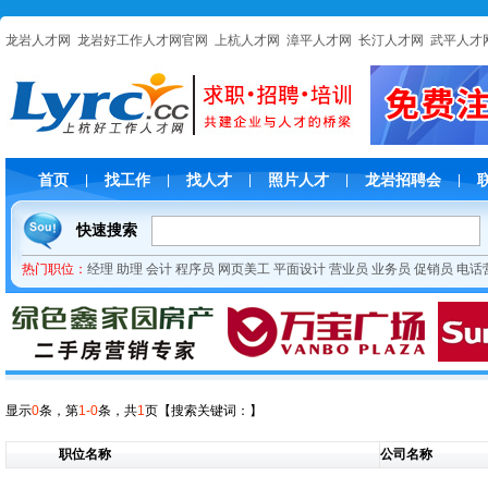
龙岩人才网
龙岩好工作人才网官网
上杭人才网
漳平人才网
长汀人才网
武平人才
首页
找工作
找人才
照片人才
龙岩招聘会
|
|
|
|
|
快速搜索
热门职位：
经理
助理
会计
程序员
网页美工
平面设计
营业员
业务员
促销员
电话
显示
0
条，第
1-0
条，共
1
页
【搜索关键词：
】
职位名称
公司名称